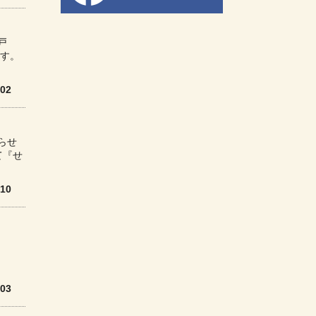
戸
す。
/02
らせ
て『せ
/10
/03