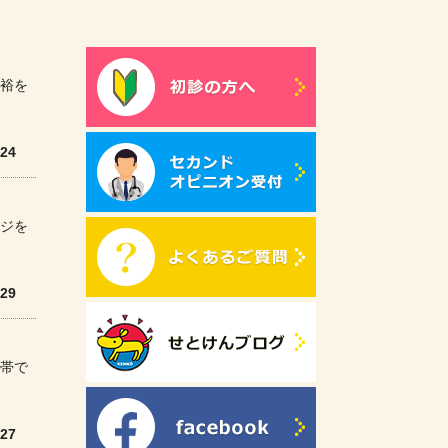
裕を
/24
ジを
/29
間帯で
/27