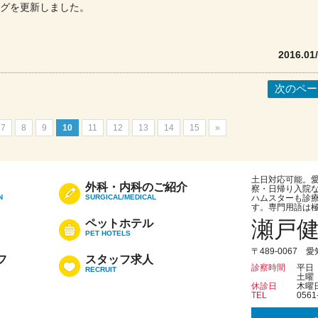
グを更新しました。
2016.01
次のペー
7
8
9
10
11
12
13
14
15
»
土日対応可能。
外科・内科のご紹介
察・日帰り入院
N
SURGICAL/MEDICAL
ハムスターも診
す。専門用語は
瀬戸
ペットホテル
PET HOTELS
〒489-0067 
フ
スタッフ求人
診察時間
平日 9
RECRUIT
土曜 1
休診日
木曜
TEL
0561