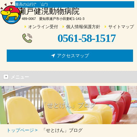
最高の山行(* ゜山^)
瀬戸健滉動物病院
〒489-0067 愛知県瀬戸市小田妻町1-141-3
オンライン受付
個人情報保護方針
サイトマップ
0561-58-1517
アクセスマップ
メニュー
「せとけん」ブログ
トップページ
「せとけん」ブログ