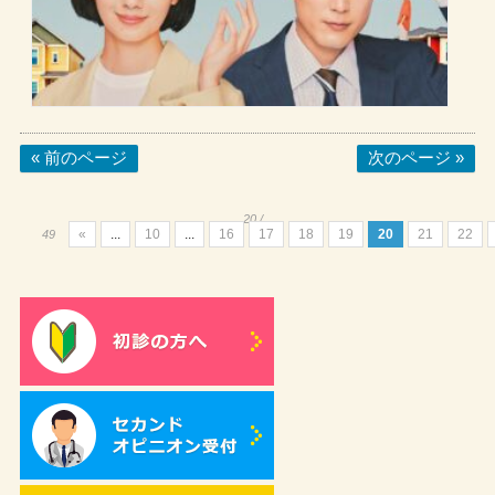
« 前のページ
次のページ »
20 /
«
...
10
...
16
17
18
19
20
21
22
49