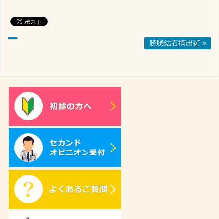
膀胱結石摘出術 »