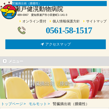
腎臓摘出術（腫瘍性）
瀬戸健滉動物病院
〒489-0067 愛知県瀬戸市小田妻町1-141-3
オンライン受付
個人情報保護方針
サイトマップ
0561-58-1517
アクセスマップ
メニュー
腎臓摘出術（腫瘍性）
トップページ
モルモット
腎臓摘出術（腫瘍性）