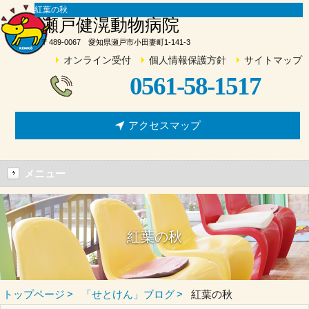
紅葉の秋
瀬戸健滉動物病院
〒489-0067 愛知県瀬戸市小田妻町1-141-3
オンライン受付
個人情報保護方針
サイトマップ
0561-58-1517
アクセスマップ
メニュー
紅葉の秋
トップページ
「せとけん」ブログ
紅葉の秋