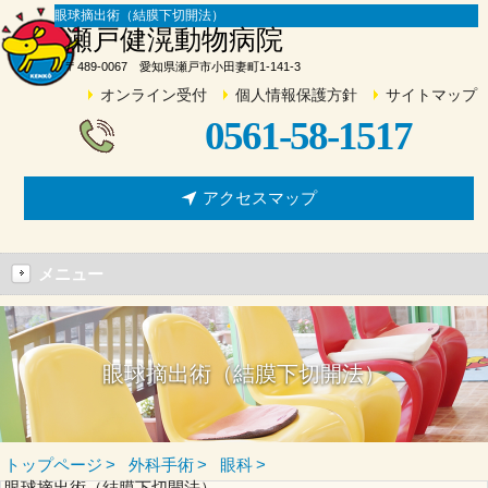
眼球摘出術（結膜下切開法）
瀬戸健滉動物病院
〒489-0067 愛知県瀬戸市小田妻町1-141-3
オンライン受付
個人情報保護方針
サイトマップ
0561-58-1517
アクセスマップ
メニュー
眼球摘出術（結膜下切開法）
トップページ
外科手術
眼科
眼球摘出術（結膜下切開法）