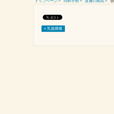
トップページ
内科手術
皮膚の病気
« 乳腺腫瘍