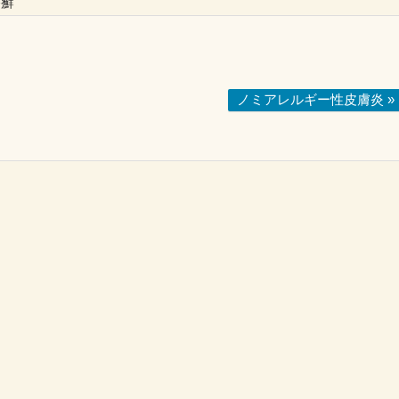
疥癬
ノミアレルギー性皮膚炎 »