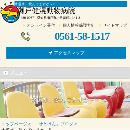
水道水、飲んでますか～!!
瀬戸健滉動物病院
〒489-0067 愛知県瀬戸市小田妻町1-141-3
オンライン受付
個人情報保護方針
サイトマップ
0561-58-1517
アクセスマップ
メニュー
水道水、飲んでますか～!!
トップページ
「せとけん」ブログ
水道水、飲んでますか～!!