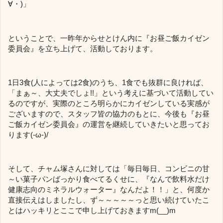
∀・)」
ということで、一昨年からせとけん内に『お昼ご飯カイゼン
委員会』を立ち上げて、活動しております。
1日3食(人によっては2食)のうち、1食でも抜群に良ければ、
「まぁ～、大丈夫でしょ!!」という考えに基づいて活動してい
るのですが、実際のところ明らかにカイゼンしている実感が
ございますので、スタッフ皆の協力のもとに、今後も『お昼
ご飯カイゼン委員会』の運営を継続していきたいと思ってお
ります(-ω-)/
そして、チャム塚さんに対しては「毎日毎日、コンビニの甘
～い菓子パンばっかり食べてるくせに、『なんで飲料水だけ
健康志向のミネラルウォーター』なんだよ！！」と、何度か
直接伝えはしましたし、ず～～～～～っと思い続けていたこ
とはハッキリとここで申し上げておきますm(__)m