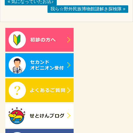
« 気になっていたお店♪
我ら☆野外民族博物館謎解き探検隊 »