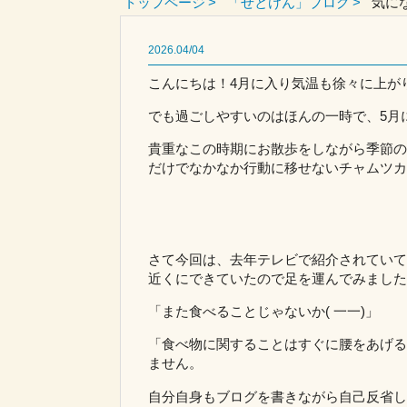
トップページ
「せとけん」ブログ
気に
2026.04/04
こんにちは！4月に入り気温も徐々に上が
でも過ごしやすいのはほんの一時で、5月に
貴重なこの時期にお散歩をしながら季節の
だけでなかなか行動に移せないチャムツカです
さて今回は、去年テレビで紹介されていて「
近くにできていたので足を運んでみました
「また食べることじゃないか( 一一)」
「食べ物に関することはすぐに腰をあげる
ません。
自分自身もブログを書きながら自己反省しました