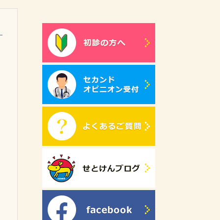
る
と
り