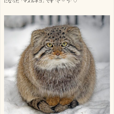
になった「マヌルネコ」です╰(*´︶`*)╯♡