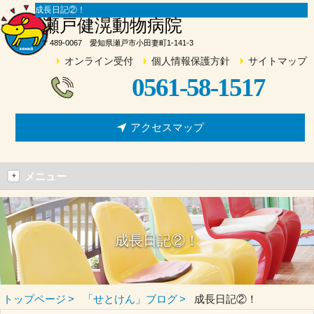
成長日記②！
瀬戸健滉動物病院
〒489-0067 愛知県瀬戸市小田妻町1-141-3
オンライン受付
個人情報保護方針
サイトマップ
0561-58-1517
アクセスマップ
メニュー
成長日記②！
トップページ
「せとけん」ブログ
成長日記②！