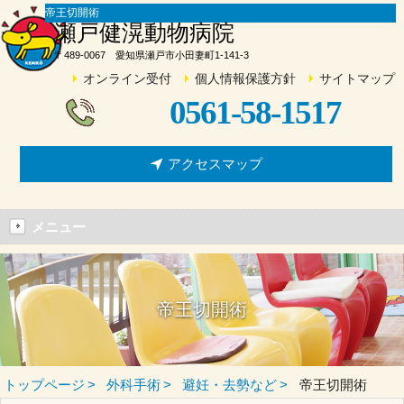
帝王切開術
瀬戸健滉動物病院
〒489-0067 愛知県瀬戸市小田妻町1-141-3
オンライン受付
個人情報保護方針
サイトマップ
0561-58-1517
アクセスマップ
メニュー
帝王切開術
トップページ
外科手術
避妊・去勢など
帝王切開術