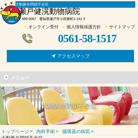
大動脈弁閉鎖不全症
瀬戸健滉動物病院
〒489-0067 愛知県瀬戸市小田妻町1-141-3
オンライン受付
個人情報保護方針
サイトマップ
0561-58-1517
アクセスマップ
メニュー
大動脈弁閉鎖不全症
トップページ
内科手術
循環器の病気
大動脈弁閉鎖不全症