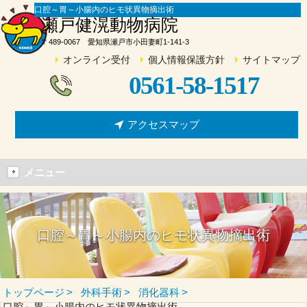
口腔～胃～小腸内のヒモ状異物摘出術
瀬戸健滉動物病院
〒489-0067 愛知県瀬戸市小田妻町1-141-3
オンライン受付
個人情報保護方針
サイトマップ
0561-58-1517
アクセスマップ
メニュー
口腔～胃～小腸内のヒモ状異物摘出術
トップページ
外科手術
消化器科
口腔～胃～小腸内のヒモ状異物摘出術