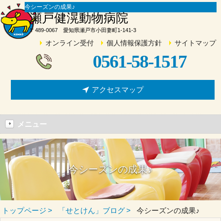
今シーズンの成果♪
瀬戸健滉動物病院
〒489-0067 愛知県瀬戸市小田妻町1-141-3
オンライン受付
個人情報保護方針
サイトマップ
0561-58-1517
アクセスマップ
メニュー
今シーズンの成果♪
トップページ
「せとけん」ブログ
今シーズンの成果♪