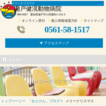
メリークリスマス
瀬戸健滉動物病院
〒489-0067 愛知県瀬戸市小田妻町1-141-3
オンライン受付
個人情報保護方針
サイトマップ
0561-58-1517
アクセスマップ
メニュー
メリークリスマス
トップページ
「せとけん」ブログ
メリークリスマス