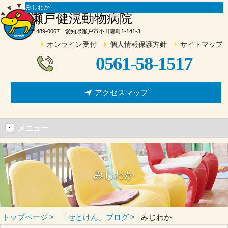
みじわか
瀬戸健滉動物病院
〒489-0067 愛知県瀬戸市小田妻町1-141-3
オンライン受付
個人情報保護方針
サイトマップ
0561-58-1517
アクセスマップ
メニュー
みじわか
トップページ
「せとけん」ブログ
みじわか