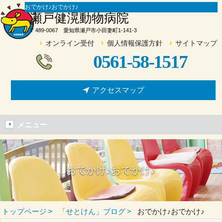
おでかけ♪おでかけ♪
瀬戸健滉動物病院
〒489-0067 愛知県瀬戸市小田妻町1-141-3
オンライン受付
個人情報保護方針
サイトマップ
0561-58-1517
アクセスマップ
メニュー
おでかけ♪おでかけ♪
トップページ
「せとけん」ブログ
おでかけ♪おでかけ♪