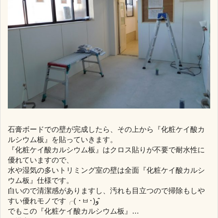
石膏ボードでの壁が完成したら、その上から『化粧ケイ酸カ
ルシウム板』を貼っていきます。
『化粧ケイ酸カルシウム板』はクロス貼りが不要で耐水性に
優れていますので、
水や湿気の多いトリミング室の壁は全面『化粧ケイ酸カルシ
ウム板』仕様です。
白いので清潔感がありますし、汚れも目立つので掃除もしや
すい優れモノです╭( ･ㅂ･)و ̑̑
でもこの『化粧ケイ酸カルシウム板』…