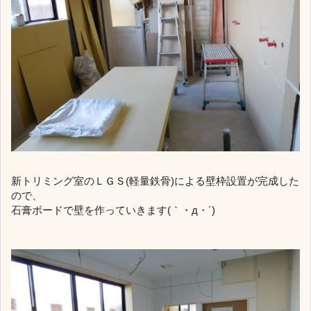
新トリミング室のＬＧＳ(軽量鉄骨)による壁枠設置が完成した
ので、
石膏ボードで壁を作っていきます(｀・д・´)ゞ