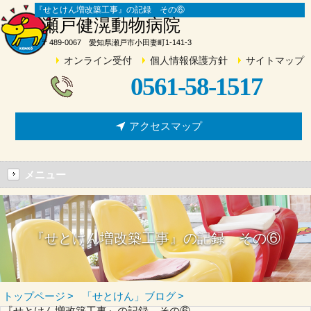
『せとけん増改築工事』の記録 その⑥
瀬戸健滉動物病院
〒489-0067 愛知県瀬戸市小田妻町1-141-3
オンライン受付
個人情報保護方針
サイトマップ
0561-58-1517
アクセスマップ
メニュー
『せとけん増改築工事』の記録 その⑥
トップページ
「せとけん」ブログ
『せとけん増改築工事』の記録 その⑥