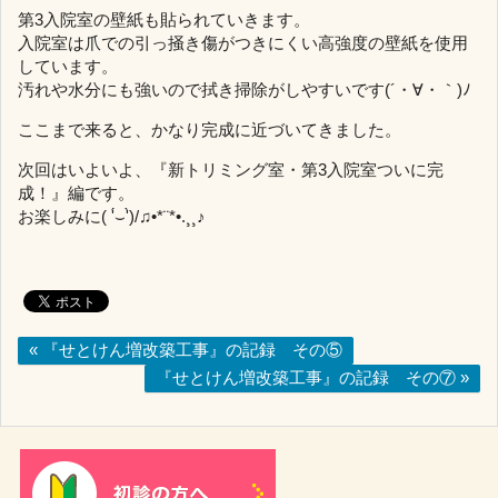
第3入院室の壁紙も貼られていきます。
入院室は爪での引っ掻き傷がつきにくい高強度の壁紙を使用
しています。
汚れや水分にも強いので拭き掃除がしやすいです(´・∀・｀)ﾉ
ここまで来ると、かなり完成に近づいてきました。
次回はいよいよ、『新トリミング室・第3入院室ついに完
成！』編です。
お楽しみに( '́⌣'̀)/♫•*¨*•.¸¸♪
« 『せとけん増改築工事』の記録 その⑤
『せとけん増改築工事』の記録 その⑦ »